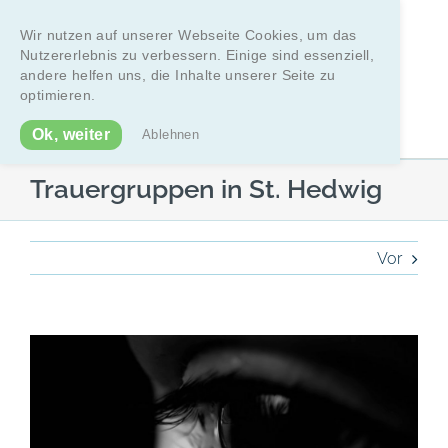
Zum
Inhalt
Wir nutzen auf unserer Webseite Cookies, um das
Nutzererlebnis zu verbessern. Einige sind essenziell,
springen
andere helfen uns, die Inhalte unserer Seite zu
optimieren.
Telefon: 040/5709628
Ok, weiter
Ablehnen
Trauergruppen in St. Hedwig
Vor