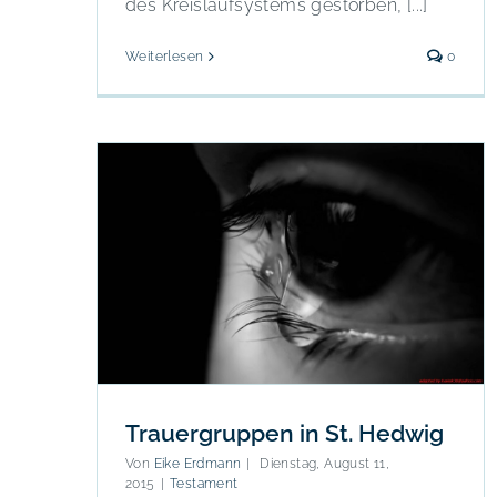
des Kreislaufsystems gestorben, [...]
Geleitworte zum Volkstrauertag
Weiterlesen
0
Trauergruppen in St. Hedwig
Von
Eike Erdmann
|
Dienstag, August 11,
2015
|
Testament