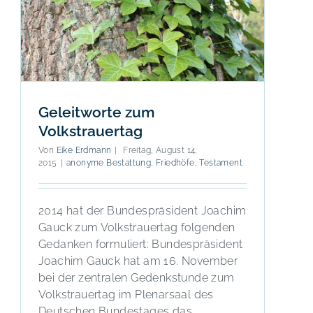
Geleitworte zum
Volkstrauertag
Von
Eike Erdmann
|
Freitag, August 14,
2015
|
anonyme Bestattung
,
Friedhöfe
,
Testament
2014 hat der Bundespräsident Joachim
Gauck zum Volkstrauertag folgenden
Gedanken formuliert: Bundespräsident
Joachim Gauck hat am 16. November
bei der zentralen Gedenkstunde zum
Volkstrauertag im Plenarsaal des
Deutschen Bundestages das