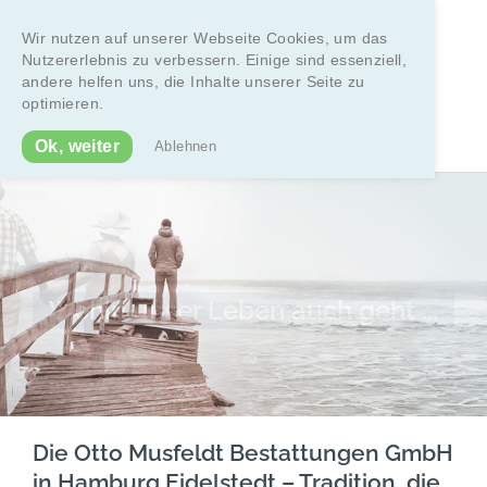
Zum
Inhalt
Wir nutzen auf unserer Webseite Cookies, um das
Nutzererlebnis zu verbessern. Einige sind essenziell,
springen
andere helfen uns, die Inhalte unserer Seite zu
optimieren.
Telefon: 040/5709628
Ok, weiter
Ablehnen
Wohin unser Leben auch geht ...
Die Otto Musfeldt Bestattungen GmbH
in Hamburg Eidelstedt – Tradition, die